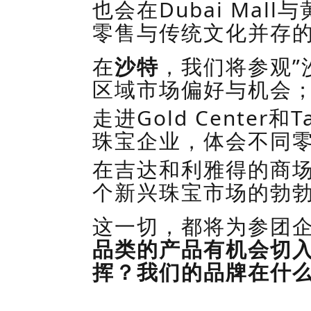
也会在
Dubai Mall
与
零售与传统文化并存
在
沙特
，我们将
参观”
区域市场偏好与机会
走进
Gold Center
和
T
珠宝企业，体会不同
在
吉达和
利雅得的商
个新兴
珠宝
市场的勃
这一切，都将为参团
品类的产品有机会切
挥
？我们的品牌在什