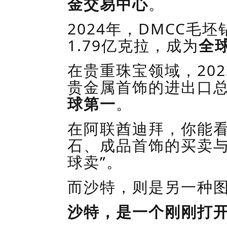
金交易中心
。
2024
年，
DMCC
毛坯
1.79
亿克拉，成为
全
在贵重珠宝领域，
202
贵金属首饰的进出口
球第一
。
在
阿联酋
迪拜，你能
石、成品首饰的买卖
球
卖
”。
而
沙特
，则是另一种
沙特，是一个刚刚打