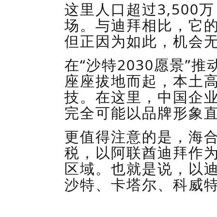
这里人口超过
3,500
万
场。与迪拜相比，它
但正因为如此，机会
在
“
沙特
2030
愿景”推
座座拔地而起，本土
技。在这里，中国企
完全可能以品牌形象
更值得注意的是，
海
税，以
阿联酋
迪拜作
区域。也就是说
，
以
沙特、卡塔尔、科威