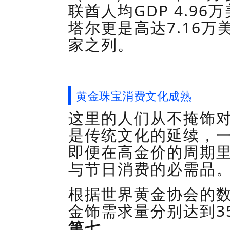
联酋人均
GDP 4.96
万
塔尔更是高达
7.16
万
家之列。
黄金珠宝消费文化成熟
这里的人们从不掩饰
是传统文化的延续，
即便在高金价的周期
与节日消费的必需品
根据世界黄金协会的
金饰需求量分别
达到
3
第七
。